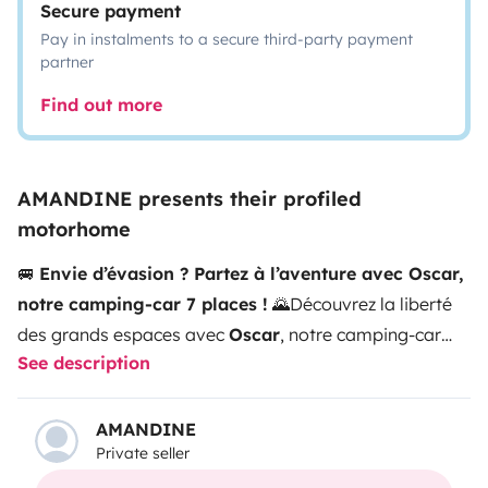
Secure payment
Pay in instalments to a secure third-party payment
partner
Find out more
AMANDINE presents their profiled
motorhome
🚐
Envie d’évasion ? Partez à l’aventure avec Oscar,
notre camping-car 7 places !
🌄
Découvrez la liberté
des grands espaces avec
Oscar
, notre camping-car
See description
confortable, spacieux et tout équipé. 👉
7 places carte
grise
et
5 couchages
: parfait pour les familles
nombreuses, les groupes d’amis ou simplement pour
AMANDINE
Private seller
voyager à 4 avec encore plus de confort !
💛 On l’adore
à 4 : chacun son espace, une circulation fluide et une