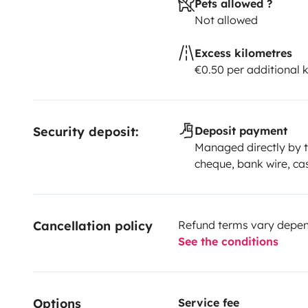
Pets allowed ?
Not allowed
Excess kilometres
€0.50 per additional 
Security deposit:
Deposit payment
Managed directly by t
cheque, bank wire, ca
Cancellation policy
Refund terms vary depend
See the conditions
Options
Service fee