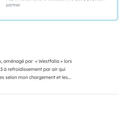
partner
s, aménagé par « Westfalia » lors
3 à refroidissement par air qui
res selon mon chargement et les
rd cinq personnes maximum et mes
’à quatre adultes et un enfant.
ne plaque de cuisson 2 feux, d'une
ppoint. Pour plus d'autonomie et
u'un convertisseur 12/220V
s et téléphones portables,