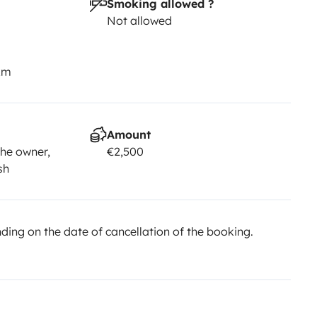
Smoking allowed ?
Not allowed
km
Amount
he owner,
€2,500
sh
ing on the date of cancellation of the booking.