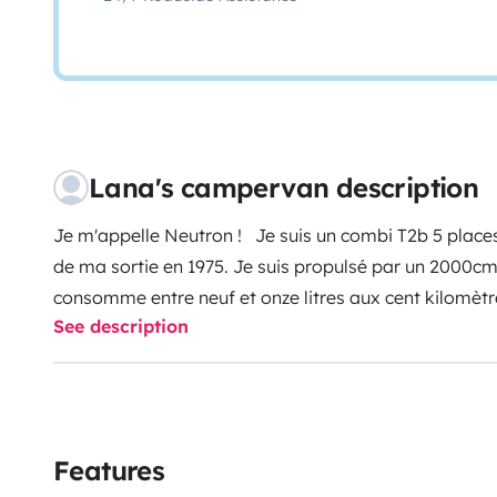
Lana's campervan description
Je m'appelle Neutron !
Je suis un combi T2b 5 place
de ma sortie en 1975. Je suis propulsé par un 2000cm
consomme entre neuf et onze litres aux cent kilomèt
See description
routes que j'emprunte. Je peux accueillir à mon bo
couchettes permettent de loger confortablement jusqu
Je suis équipé d'un frigo trimix (gaz, 12V, 220V), d'u
réserve d 'eau de 40L, d'un évier et d'une douche d’a
de confort, je possède une batterie auxiliaire ainsi q
Features
permettant de recharger appareils photos, ordinateur