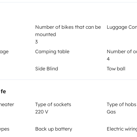
auch in die kleinste oder
taufwändiges Schieben.
Year of registration
 und auch mit 12V z.B. während
2020
Number of bikes that can be
Luggage Co
egen' und zwei Anglerstühle, ein
mounted
Height
n in 5 Minuten! Ich freue mich
3
2.5 m
gage
Camping table
Number of ou
4
Side Blind
Tow ball
ife
 heater
Type of sockets
Type of hobs
220 V
Gas
Driving licence
Category B
ypes
Back up battery
Electric wirin