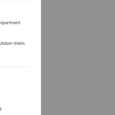
mpartment
tdoor chairs
g