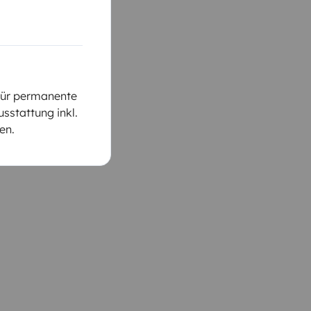
für permanente
stattung inkl.
en.