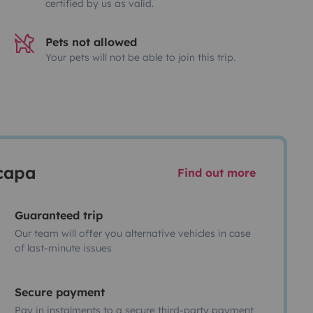
certified by us as valid.
Pets not allowed
Your pets will not be able to join this trip.
scapa
Find out more
Guaranteed trip
Our team will offer you alternative vehicles in case
of last-minute issues
Secure payment
Pay in instalments to a secure third-party payment