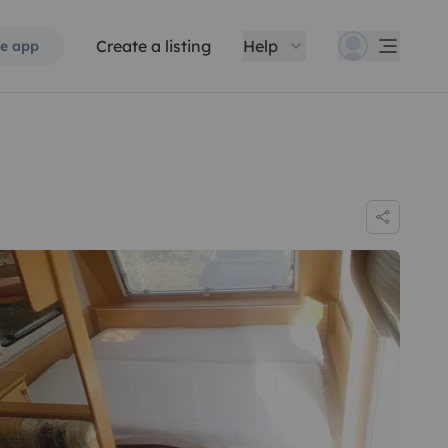
Create a listing
Help
e app