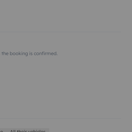
the booking is confirmed.
le
All their vehicles