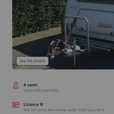
See the photos
4 seats
Seats with seat belts
Licence B
You can drive this vehicle under 3,500 kg with a