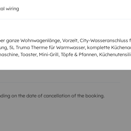
Smoking allowed ?
al wiring
Not allowed
km
er ganze Wohnwagenlänge, Vorzelt, City-Wasseranschluss 
ng, 5L Truma Therme für Warmwasser, komplette Küchenaus
schine, Toaster, Mini-Grill, Töpfe & Pfannen, Küchenutensili
Amount
he owner,
€2,000
ing on the date of cancellation of the booking.