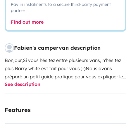
Pay in instalments to a secure third-party payment
partner
Find out more
Fabien's campervan description
Bonjour,
Si vous hésitez entre plusieurs vans, n'hésitez
plus Barry white est fait pour vous ;-)
Nous avons
préparé un petit guide pratique pour vous expliquer le
See description
fonctionnement du van et ses équipements de A à Z, je
serai également la pour vous faire une démonstration
complète lors du check in !
Le van est en parfait état. Il
Features
est aménagé Westfalia (meilleur aménageur de van &
combi dans le monde).
Il dispose d'une caméra de
récul, de nombreux rangements dont un très grand