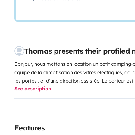
Thomas presents their profile
Bonjour, nous mettons en location un petit camping-
équipé de la climatisation des vitres électriques, de l
les portes , et d’une direction assistée. Le porteur est
See description
moteur puissant et économique il dispose d’un attelag
concours hippiques ou courses automobiles , motos ). P
avec congélateur , un évier , une gazinière 2 feux , un
principale ( 200x135cm ).d’une télé lecteur dvd Tnt , d
penderie , pour les deux autres lits ( un de 200x60 en
Features
) , ils sont superposés juste derrière les sièges avant