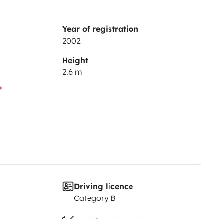
Year of registration
2002
Height
2.6 m
Driving licence
Category B