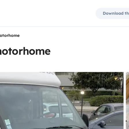
Download th
motorhome
 motorhome