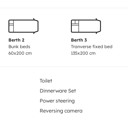
 camping-car, 4 sièges de camping,
serole et une poêle ainsi qu’un jeu
r l’aventure. Thomas , Sarah et
e fixant sur l’attelage au prix de
Berth 2
Berth 3
Bunk beds
Tranverse fixed bed
60x200 cm
135x200 cm
Toilet
Dinnerware Set
Power steering
Reversing camera