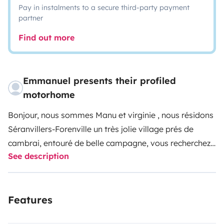
Pay in instalments to a secure third-party payment
partner
Find out more
Emmanuel presents their profiled
motorhome
Bonjour,
nous sommes Manu et virginie , nous résidons
Séranvillers-Forenville un très jolie village prés de
cambrai, entouré de belle campagne,
vous recherchez
See description
un moyen pour vous évader sans contrainte , de visiter
des régions, des villes , sans avoir à vous préoccuper, si
vous trouverez un lieu pour manger ou dormir, de
Features
pouvoir faire des visites de lieux insolites et pourquoi
pas vous réveiller face à la mer avec le bruit des