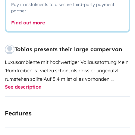
Pay in instalments to a secure third-party payment
partner
Find out more
Tobias presents their large campervan
Luxusambiente mit hochwertiger Vollausstattung!
Mein
'Rumtreiber' ist viel zu schön, als dass er ungenutzt
rumstehen sollte!
Auf 5,4 m ist alles vorhanden,
See description
Schlafen, Essen, Kochen und ein Schwenkbad ohne
Duschvorhang. Mein Rumtreiber ist kompakt, dafür
wendig und städtetauglich.
Ihr bekommt das Mobil so
Features
übergeben, wie ich es selber benutze, mit einer
hochwertigen Vollausstattung. Denn ich möchte meinen
Teil dazu beitragen, dass Ihr einen schönen Urlaub