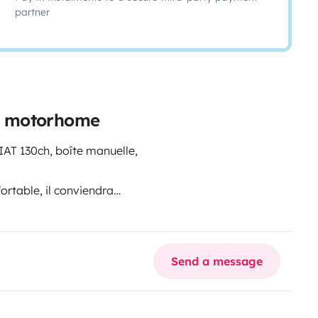
partner
ed motorhome
IAT 130ch, boîte manuelle,
ortable, il conviendra
 en famille.
uipement très complet et sa
Send a message
s : Coin repas/cuisine et grande
est équipée :