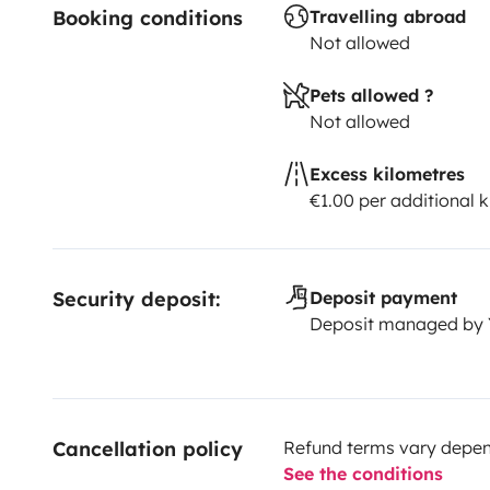
Booking conditions
Travelling abroad
sangles d'arrimage et tendeurs
Not allowed
Un salon d’extérieur (table, chaises)
- Le véhicule est
- Le linge, les oreillers et les draps ne sont pas fournis
Pets allowed ?
- Nos amis les animaux ne sont pas admis dans le véh
Not allowed
- Possibilité de laisser votre véhicule sur place dans 
Excess kilometres
€1.00 per additional 
Security deposit:
Deposit payment
Deposit managed by
Cancellation policy
Refund terms vary depend
See the conditions