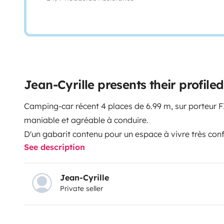
Jean-Cyrille presents their profil
Camping-car récent 4 places de 6.99 m, sur porteur F
maniable et agréable à conduire.
D'un gabarit contenu pour un espace à vivre très conf
See description
parfaitement à vos week-end, vos vacances à deux ou
Que vous soyez sédentaire ou plutôt nomade, son éq
belle autonomie vous promet les plus beaux séjours.
Jean-Cyrille
Private seller
Il est équipé de 2 espaces de vie séparés par cloison
chambre parentale.
La douche et les WC sont séparés.
La cabine porteur 