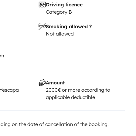
Driving licence
Category B
 non fumeur dans son intégralité.
.
Smoking allowed ?
icule.
Not allowed
un parking fermé.
km
Amount
 Yescapa
2000€ or more according to
applicable deductible
ing on the date of cancellation of the booking.