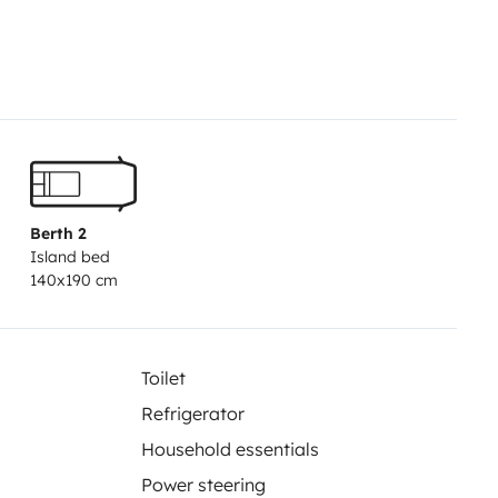
igérée
Berth 2
Island bed
trouverez :
140x190 cm
nviron 135L équipé d'un
000W fonctionnent au gaz
Toilet
Refrigerator
cm)
Household essentials
Power steering