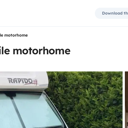
Download th
file motorhome
file motorhome