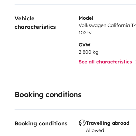
- auvent (50 euros / semaine ) ,
- porte vélo ( 5 euros /semaine ) ,
Vehicle 
Model
- guitare ( 5 euros /semaine ),
Volkswagen California T4
characteristics
102cv
GVW
2,800 kg
See all characteristics
Booking conditions
Booking conditions
Travelling abroad
Allowed