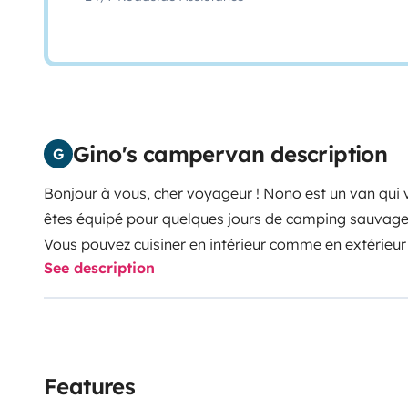
Gino's campervan description
G
Bonjour à vous, cher voyageur ! Nono est un van qui v
êtes équipé pour quelques jours de camping sauvag
Vous pouvez cuisiner en intérieur comme en extérieur 
See description
retractable.
La vaisselle et la toilette est possible grâce à un ré
électrique. il possède une prise de courant près du fr
220v, sinon trois ports USB sont disponible pour la 
l'alimentation du ventilateur mis à votre disposition d
Features
Pour dormir Nono est équipé d'un lit 120x190, de son s