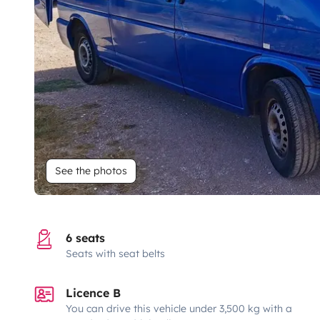
See the photos
6 seats
Seats with seat belts
Licence B
You can drive this vehicle under 3,500 kg with a