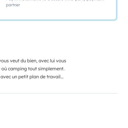
partner
ous veut du bien, avec lui vous
e où camping tout simplement.
avec un petit plan de travail
servoir de 80L et une pompe
igo si vous branchez le van au
recharges de vos portables ou
ans l'abitacle.
urmatelas et d'oreiller à