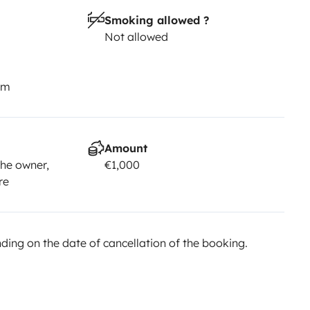
Smoking allowed ?
Not allowed
km
Amount
he owner,
€1,000
re
ing on the date of cancellation of the booking.