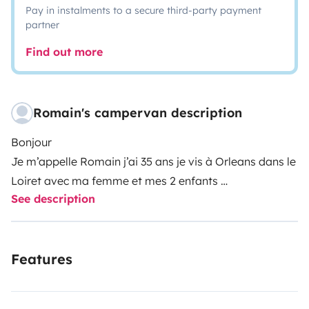
Pay in instalments to a secure third-party payment
partner
Find out more
Romain's campervan description
Bonjour
Je m’appelle Romain j’ai 35 ans je vis à Orleans dans le
Loiret avec ma femme et mes 2 enfants
See description
Nous somme heureux propriétaire d’un van depuis l’été
2021 et nous avons de suite adoré ces vacances d’un
Features
style différent de ceux que nous connaissions
Nous avons choisis de vous le proposer à la location
afin de vous faire découvrir la vie en van, ces charmes