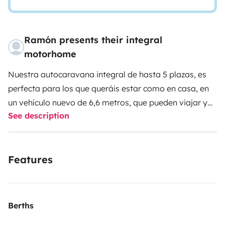
Ramón presents their integral
motorhome
Nuestra autocaravana integral de hasta 5 plazas, es
perfecta para los que queráis estar como en casa, en
un vehículo nuevo de 6,6 metros, que pueden viajar y
See description
dormir hasta 5 personas con total comodidad. Podrás
viajar con tu pareja, con amigos, si sois familia
numerosa.........
EN EL ALQUILER DE LA
Features
AUTOCARAVANA ESTÁ INCLUIDO:
• I.V.A. (21%).
•
Seguro a todo riesgo daños propios con franquicia y
fianza de 750 €.
• Responsabilidad civil obligatoria y
voluntaria.
• Asistencia en carretera 24 horas desde el
Berths
kilómetro cero en caso de
avería o accidente.
• Robo