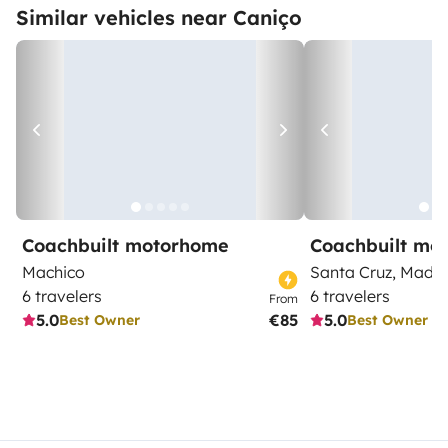
Similar vehicles near Caniço
Coachbuilt motorhome
Coachbuilt mo
Machico
Santa Cruz, Madei
6 travelers
6 travelers
From
5.0
€85
5.0
Best Owner
Best Owner