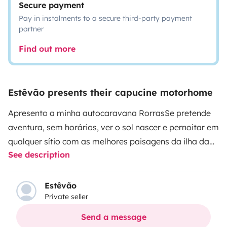
Secure payment
Pay in instalments to a secure third-party payment
partner
Find out more
Estêvão presents their capucine motorhome
Apresento a minha autocaravana Rorras
Se pretende
aventura, sem horários, ver o sol nascer e pernoitar em
qualquer sítio com as melhores paisagens da ilha da
See description
madeira, experimente a nossa autocaravana, ideal
para ferias e fins-de-semana com família e
amigos.
Torna-se realidade o sonho, após ferias em
Estêvão
Private seller
varias ilhas de Espanha, de ter uma autocaravana, de
forma a proporcionar dormidas junto da natureza e as
Send a message
mais belas paisagens.
Autocaravana é uma Fiat