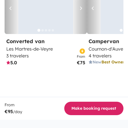
Converted van
Campervan
Les Martres-de-Veyre
Cournon-d'Auverg
3 travelers
4 travelers
From
New
Best Owner
5.0
€75
From
Make booking request
€95
/day