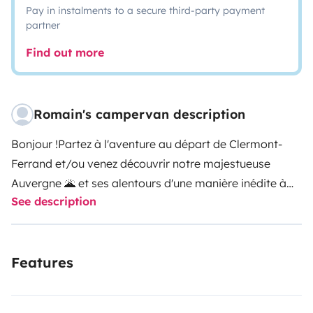
Pay in instalments to a secure third-party payment
partner
Find out more
Romain's campervan description
Bonjour !
Partez à l'aventure au départ de Clermont-
Ferrand et/ou venez découvrir notre majestueuse
Auvergne 🌋 et ses alentours d'une manière inédite à
See description
bord de 'BeeVan', notre
van tout confort
🚐😃
Dans
notre Transporter T6 Edition, vous trouverez :
un lit
peigne spacieux de 130x190
avec couette et deux
Features
oreillers, qui fait aussi banquette pour manger à
l'intérieur et pour des siestes à l'ombre ou au chaud 🛌
une
cuisine équipée
pour deux personnes (vaisselle et