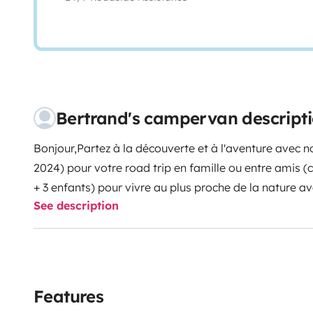
Bertrand's campervan descript
Bonjour,
Partez à la découverte et à l'aventure avec 
2024) pour votre road trip en famille ou entre amis (
+ 3 enfants) pour vivre au plus proche de la nature av
See description
bénéficierez de la
PLUS GRANDE LONGUEUR
de van
relevable' (soute XL avec +48 cm), ainsi que d'une ba
COULISSANTE
très facilement : modularité et optim
couchage suivant vos envies et vos besoins pour votr
main est facile: il se conduit comme une berline et av
Features
sous les barrières de parking.
Côté couchage le confo