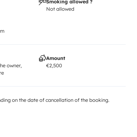
Smoking allowed ?
Not allowed
km
Amount
he owner,
€2,500
re
ing on the date of cancellation of the booking.