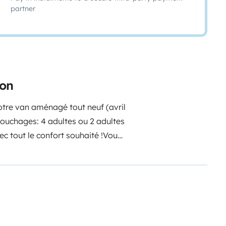
partner
ion
notre van aménagé tout neuf (avril
couchages: 4 adultes ou 2 adultes
ec tout le confort souhaité !
Vous
 possible dans la catégorie 'toit
nquette arrière 3 places
isation des espaces de vie et de
e plus grand confort !
Sa prise en
ec ses 2 mètres de haut il passe
rt est encore au rendez-vous