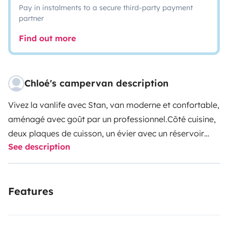
Pay in instalments to a secure third-party payment
partner
Find out more
Chloé's campervan description
Vivez la vanlife avec Stan, van moderne et confortable,
aménagé avec goût par un professionnel.
Côté cuisine,
deux plaques de cuisson, un évier avec un réservoir
See description
d'eau de 15 litres ainsi qu'un frigo tiroir et tout le
nécessaire pour manger et cuisiner pour 2 personnes.
Les plaques de cuissons sont alimentées par une
Features
bouteille de gaz stockée dans un caisson étanche et
facile à changer. Vous pourrez manger à l'intérieur sur
la table amovible ou bien en extérieur grâce aux