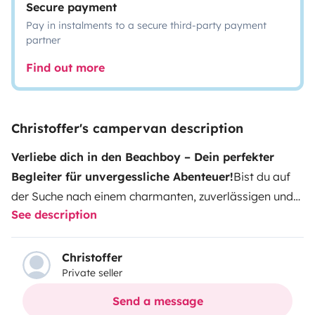
Secure payment
Pay in instalments to a secure third-party payment
partner
Find out more
Christoffer's campervan description
Verliebe dich in den Beachboy – Dein perfekter
Begleiter für unvergessliche Abenteuer!
Bist du auf
der Suche nach einem charmanten, zuverlässigen und
See description
gut gepflegten Camper für deine nächste Reise? Dann
lerne
Beachboy
, meinen geliebten VW T5, kennen!
Dieser kleine Charmeur wartet nur darauf, mit dir die
Christoffer
Private seller
schönsten Orte zu entdecken.
Was macht den
Beachboy so besonders?
Komfort trifft auf Stil:
Der
Send a message
Beachboy ist nicht nur ein praktischer Camper, sondern