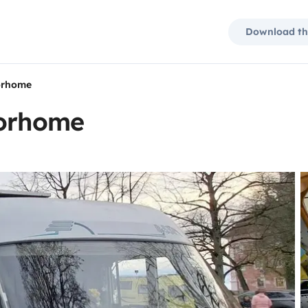
Download th
torhome
torhome