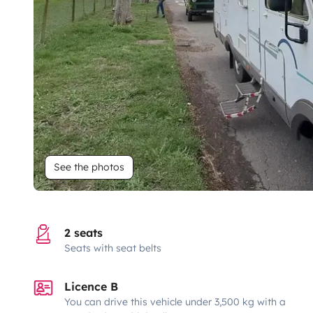
See the photos
2 seats
Seats with seat belts
Licence B
You can drive this vehicle under 3,500 kg with a