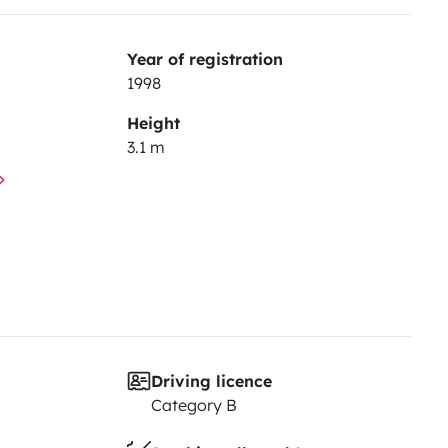
Year of registration
1998
Height
3.1 m
Driving licence
Category B