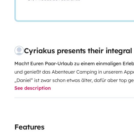
Cyriakus presents their integr
Macht Euren Paar-Urlaub zu einem einmaligen Erleb
und genießt das Abenteuer Camping in unserem Appa
„Daniel“ ist zwar schon etwas älter, dafür aber top g
See description
vielen liebevollen Details. Seine helle und freundlich
Wohlfühlerlebnis und „Entspannung pur“. Viel Platz u
der Spaß zu keiner Jahreszeit zu kurz kommt.
Die große Sitzgruppe im Heck bietet viel Platz auch f
Zum Schlafen habt ihr sogar die Wahl: Entweder hint
Features
umgebauten Liegewiese, oder im kuscheligem Hubbe