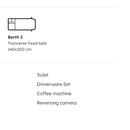
 Trennwand kann der Start in den
Frischwasser sind 3-5 Tage (je
 zu verbringen. NEU: Keine
Berth 2
Tranverse fixed bed
140x200 cm
Toilet
Dinnerware Set
Coffee machine
Reversing camera