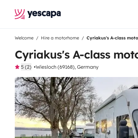
Welcome
Hire a motorhome
Cyriakus's A-class mo
Cyriakus's A-class mo
5 (2)
Wiesloch (69168), Germany