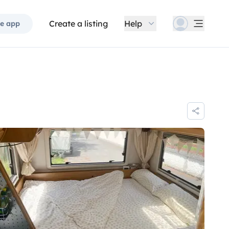
Create a listing
Help
e app