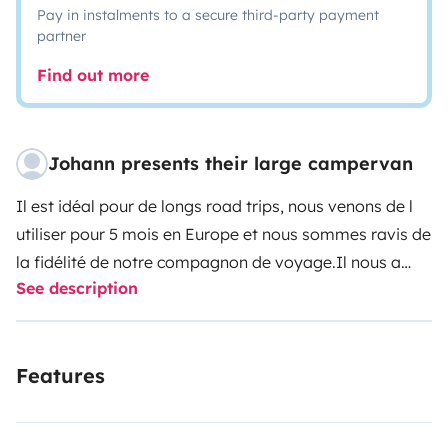
Pay in instalments to a secure third-party payment
partner
Find out more
Johann presents their large campervan
Il est idéal pour de longs road trips, nous venons de l
utiliser pour 5 mois en Europe et nous sommes ravis de
la fidélité de notre compagnon de voyage.
Il nous a
See description
offert tout le confort que nous avions besoin, en nous
permettant de nous tenir debout partout et un bel
espace de vie à bord.
Il est aussi très pratique avec ses
Features
2 lits doubles distincts et séparés par une porte si
besoin.
Enfin, le fait que la douche soit séparée des WC
c est un vrai plus.
Nombreux espaces de rangements