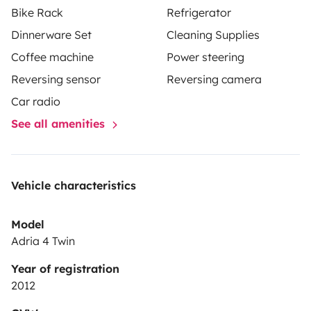
Bike Rack
Refrigerator
du sowohl in der Natur als auch in Städten übernachten
Dinnerware Set
Cleaning Supplies
möchtest
du ein kompaktes Fahrzeug suchst, das sich
Coffee machine
Power steering
leicht fahren und parken lässt
du Wert auf ein
modernes, hochwertiges Interieur legst
du das „Tiny
Reversing sensor
Reversing camera
Living“-Gefühl liebst, aber dennoch nicht auf
Car radio
Funktionalität verzichten willst
See all amenities
Vehicle characteristics
Model
Adria 4 Twin
Year of registration
2012