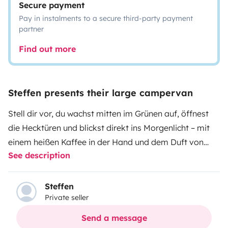
Secure payment
Pay in instalments to a secure third-party payment
partner
Find out more
Steffen presents their large campervan
Stell dir vor, du wachst mitten im Grünen auf, öffnest
die Hecktüren und blickst direkt ins Morgenlicht – mit
einem heißen Kaffee in der Hand und dem Duft von
See description
frischer Waldluft in der Nase. Unser Camper bietet dir
genau dieses Gefühl von Freiheit, Gemütlichkeit und
Unabhängigkeit. Dank seines durchdachten Designs
Steffen
Private seller
und der hochwertigen Ausstattung wird jede Reise zur
entspannten Auszeit vom Alltag.
Dank der Solarpanels
Send a message
und des Landstromzugangs könnt ihr sowohl autark