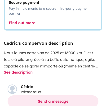
Secure payment
Pay in instalments to a secure third-party payment
partner
Find out more
Cédric's campervan description
Nous louons notre van de 2025 et 16000 km. Il est
facile à piloter grâce à sa boîte automatique, agile,
capable de se garer n’importe où (même en centre-
See description
ville ou dans les parkings souterrains grâce à ses 2
mètres de hauteur pile poil) tout en vous offrant une
vraie liberté en nature !
Cédric
Private seller
Nous l’utilisons nous-mêmes en famille pour explorer
Send a message
l’Aveyron, monter sur l’Aubrac ou partir plus loin. Nous